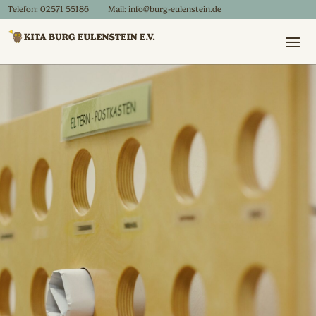
Telefon:
02571 55186
Mail:
info@burg-eulenstein.de